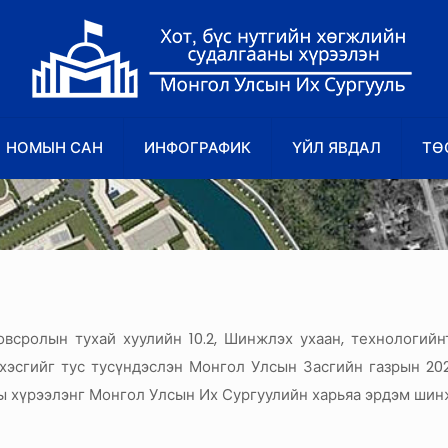
НОМЫН САН
ИНФОГРАФИК
ҮЙЛ ЯВДАЛ
ТӨ
овсролын тухай хуулийн 10.2, Шинжлэх ухаан, технологийнт
 хэсгийг тус тусүндэслэн Монгол Улсын Засгийн газрын 20
ы хүрээлэнг Монгол Улсын Их Сургуулийн харьяа эрдэм шин