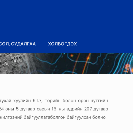
СӨЛ, СУДАЛГАА
ХОЛБОГДОХ
ухай хуулийн 6.1.7, Төрийн болон орон нутгийн
24 оны 5 дугаар сарын 15-ны өдрийн 207 дугаар
жилгээний байгууллагаболгон байгуулсан болно.