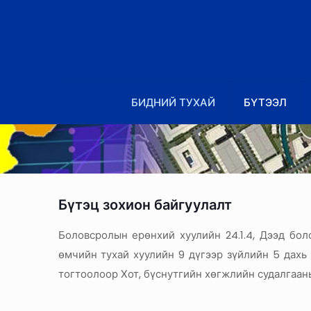
БИДНИЙ ТУХАЙ
БҮТЭЭЛ
Бүтэц зохион байгуулалт
Боловсролын ерөнхий хуулийн 24.1.4, Дээд бол
өмчийн тухай хуулийн 9 дүгээр зүйлийн 5 дахь
тогтоолоор Хот, бүснутгийн хөгжлийн судалгаан