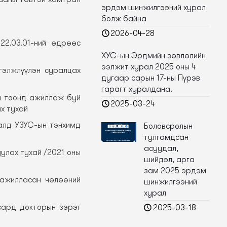
эрдэм шинжилгээний хурал
болж байна
2026-04-28
22.03.01-ний өдрөөс
ХУС-ын Эрдмийн зөвлөлийн
ээлжит хурал 2025 оны 4
гэлжлүүлэн суралцах
дугаар сарын 17-ны Пүрэв
гарагт хуралдана.
н тоонд ажиллаж буй
2025-03-24
х тухай
алд УЗУС-ын тэнхимд
Боловсролын
тулгамдсан
асуудал,
улах тухай /2021 оны
шийдэл, арга
зам 2025 эрдэм
 ажилласан чөлөөний
шинжилгээний
хурал
сард докторын зэрэг
2025-03-18