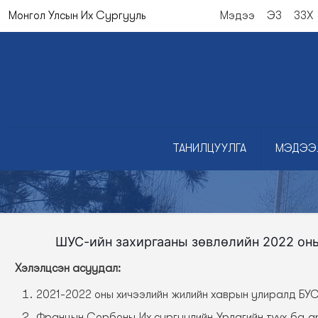
Монгол Улсын Их Сургууль
Мэдээ
ЭЗ
ЗЗХ
ТАНИЛЦУУЛГА
МЭДЭЭ
ШУС-ийн захиргааны зөвлөлийн 2022 оны
Хэлэлцсэн асуудал:
2021-2022 оны хичээлийн жилийн хаврын улиралд БУ
Францын Сорбоны Их сургуулийн Урлагийн түүх ба а