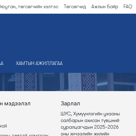
юутан, төгсөгчийн хэлтэс
Төгсөгчид
Ажлын байр
FAQ
АА
ХАМТЫН АЖИЛЛАГАА
ын мэдээлэл
Зарлал
ШУС, Хүмүүнлэгийн ухааны
салбарын ахисан түвшний
хай
суралцагчдын 2025-2026
оны хичээлийн жилийн
гааны төвтэй хамтран