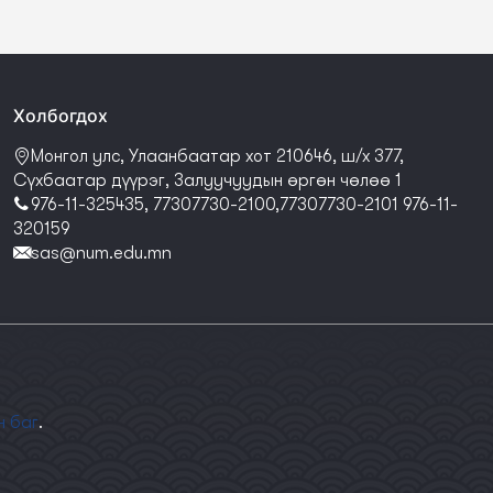
Холбогдох
Монгол улс, Улаанбаатар хот 210646, ш/х 377,
Сүхбаатар дүүрэг, Залуучуудын өргөн чөлөө 1
976-11-325435, 77307730-2100,77307730-2101 976-11-
320159
sas@num.edu.mn
н баг
.