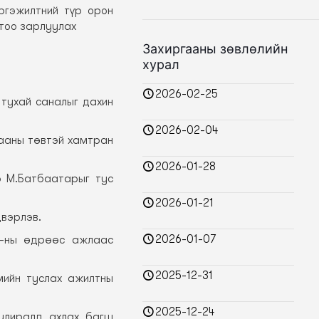
ргэжилтний түр орон
 тоо зарлуулах
Захиргааны зөвлөлийн
хурал
2026-02-25
 тухай саналыг дахин
2026-02-04
гааны төвтэй хамтран
2026-01-28
р М.Батбаатарыг тус
2026-01-21
двэрлэв.
2026-01-07
15-ны өдрөөс ажлаас
2025-12-31
мийн туслах ажилтны
2025-12-24
 улиралд ахлах багш