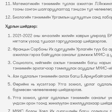
Математикийн тэнхимийн туслах ажилтан Л.Янжин
тооны сонгон шалгаруулалтад тэнцсэн тул чөлөөлөгд
Биологийн тэнхимийн Ургамлын цуглуулгын санд лабо
Хурлын шийдвэр:
2021-2022 оны хичээлийн жилийн хаврын улиралд Б
нягталж үзээд тушаал гаргуулахаар шийдвэрлэв.
Францын Сорбоны Их сургуулийн Урлагийн түүх ба а
ажиллах гэрээ байгуулах саналыг дэмжиж МУИС-д 
Социологи, нийгмийн ажлын тэнхимийн багш нары
тэнхимийн эрхлэгчээр томилуулах асуудлыг МУИС-и
Ази судлалын тэнхимийн ахлах багш Б.Ариунбайгали
Өөрийнх нь хүсэлтээр Утга зохиол, урлаг судла
бүрмөсөн чөлөөлөхөөр шийдвэрлэв.
Утга зохиол, урлаг судлалын тэнхимийн саналыг ү
үндсэн орон тоонд жинхлүүлэн ажиллуулахаар шийдв
МУИС болон Ховд Их сургуулийн багш солилцох г