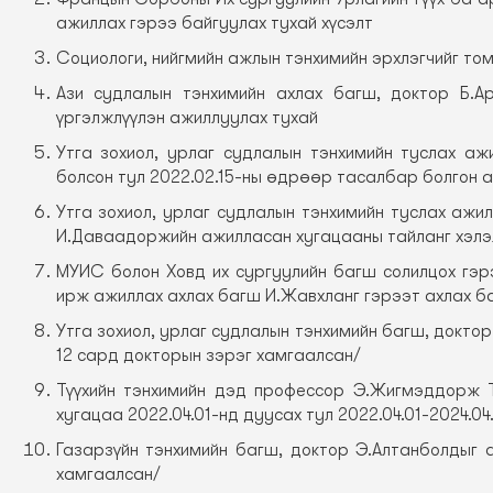
ажиллах гэрээ байгуулах тухай хүсэлт
Социологи, нийгмийн ажлын тэнхимийн эрхлэгчийг том
Ази судлалын тэнхимийн ахлах багш, доктор Б.А
үргэлжлүүлэн ажиллуулах тухай
Утга зохиол, урлаг судлалын тэнхимийн туслах а
болсон тул 2022.02.15-ны өдрөөр тасалбар болгон 
Утга зохиол, урлаг судлалын тэнхимийн туслах аж
И.Даваадоржийн ажилласан хугацааны тайланг хэлэл
МУИС болон Ховд их сургуулийн багш солилцох гэр
ирж ажиллах ахлах багш И.Жавхланг гэрээт ахлах б
Утга зохиол, урлаг судлалын тэнхимийн багш, докто
12 сард докторын зэрэг хамгаалсан/
Түүхийн тэнхимийн дэд профессор Э.Жигмэддорж 
хугацаа 2022.04.01-нд дуусах тул 2022.04.01-2024.04
Газарзүйн тэнхимийн багш, доктор Э.Алтанболдыг 
хамгаалсан/