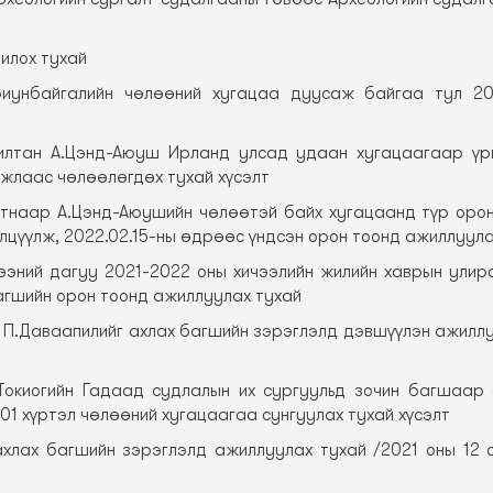
илох тухай
риунбайгалийн чөлөөний хугацаа дуусаж байгаа тул 20
жилтан А.Цэнд-Аюуш Ирланд улсад удаан хугацаагаар үр
ажлаас чөлөөлөгдөх тухай хүсэлт
илтнаар А.Цэнд-Аюушийн чөлөөтэй байх хугацаанд түр оро
цүүлж, 2022.02.15-ны өдрөөс үндсэн орон тоонд ажиллуула
ээний дагуу 2021-2022 оны хичээлийн жилийн хаврын улир
агшийн орон тоонд ажиллуулах тухай
р П.Даваапилийг ахлах багшийн зэрэглэлд дэвшүүлэн ажиллу
Токиогийн Гадаад судлалын их сургуульд зочин багшаар
.01 хүртэл чөлөөний хугацаагаа сунгуулах тухай хүсэлт
ахлах багшийн зэрэглэлд ажиллуулах тухай /2021 оны 12 