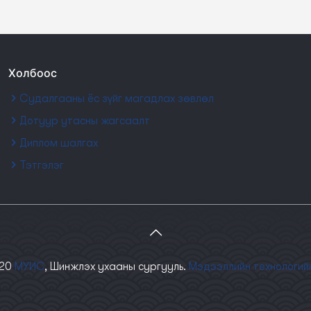
Холбоос
Судалгааны ёс зүйг магадлах зөвлөл
Дотуур утасны жагсаалт
Диплом шалгах
Тэтгэлэг
020
МУИС
, Шинжлэх ухааны сургууль.
Мэдээллийн технологий