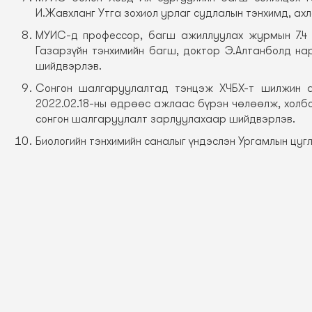
И.Жавхланг Утга зохиол урлаг судлалын тэнхимд, а
МУИС-д профессор, багш ажиллуулах журмын 7.4 д
Газарзүйн тэнхимийн багш, доктор Э.Алтанболд на
шийдвэрлэв.
Сонгон шалгаруулалтад тэнцэж ХЧБХ-т шилжин а
2022.02.18-ны өдрөөс ажлаас бүрэн чөлөөлж, холбо
сонгон шалгаруулалт зарлуулахаар шийдвэрлэв.
Биологийн тэнхимийн саналыг үндэслэн Ургамлын цуг