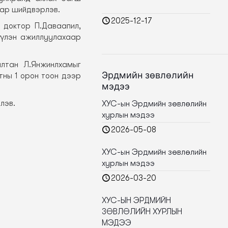
аар шийдвэрлэв.
2025-12-17
 доктор П.Даваапил,
үүлэн ажиллуулахаар
лтан Л.Янжинлхамыг
Эрдмийн зөвлөлийн
тны 1 орон тоон дээр
мэдээ
лэв.
ХУС-ын Эрдмийн зөвлөлийн
хурлын мэдээ
2026-05-08
ХУС-ын Эрдмийн зөвлөлийн
хурлын мэдээ
2026-03-20
ХУС-ЫН ЭРДМИЙН
ЗӨВЛӨЛИЙН ХУРЛЫН
МЭДЭЭ