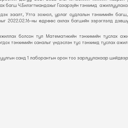
хлах багш Ч.Билэгтмандахыг Газарзүйн тэнхимд ажиллуулах
эх заалт, Утга зохиол, урлаг судлалын тэнхимийн багш,
рыг 2022.02.16-ны өдрөөс ахлах багшийн зэрэглэлд дэвш
жиллах болсон тул Математикийн тэнхимийн туслах ажи
гдох тэнхимийн саналыг үндэслэн тус тэнхимд туслах ажил
луулгын санд 1 лаборантын орон тоо зарлуулахаар шийдвэр