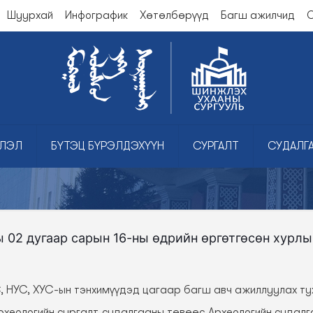
Шуурхай
Инфографик
Хөтөлбөрүүд
Багш ажилчид
О
ЛЭЛ
БҮТЭЦ БҮРЭЛДЭХҮҮН
СУРГАЛТ
СУДАЛГ
 02 дугаар сарын 16-ны өдрийн өргөтгөсөн хурл
С, НУС, ХУС-ын тэнхимүүдэд цагаар багш авч ажиллуулах ту
рхеологийн сургалт судалгааны төвөөс Археологийн судал