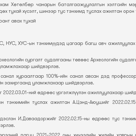
лхам Хөтөлбөр чанарын баталгаажуулалтын хэлтсийн мэ
өх тухай хүсэлт, шинээр тус тэнхимд туслах ажилтан орон
рант авах тухай
УС, НУС, ХУС-ын тэнхимүүдэд цагаар багш авч ажиллуулах
рхеологийн сургалт судалгааны төвөөс Археологийн судал
уламжлахаар шийдвэрлэв.
н санал хураалтаар 100%-ийн санал авсан дэд профессо
йн захиргаанд уламжлахаар шийдвэрлэв.
йг 2022.03.01-ний өдрөөс үргэлжлүүлэн ажиллуулахаар ший
лын тэнхимийн туслах ажилтан А.Цэнд-Аюушийг 2022.02.
ндэслэн И.Даваадоржийг 2022.02.15-ны өдрөөс тус тэнхи
эрлэв.
эрээний дагуу 2021-2022 оны хичээлийн жилийн хаврын