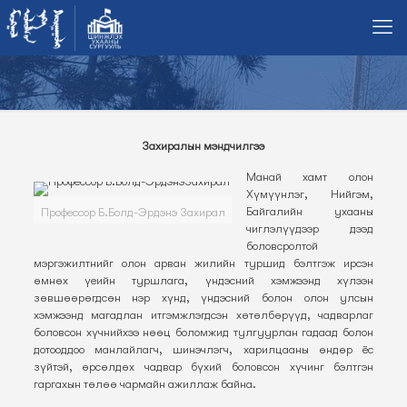
Захиралын мэндчилгээ
Манай хамт олон
Хүмүүнлэг, Нийгэм,
Байгалийн ухааны
Профессор Б.Болд-Эрдэнэ Захирал
чиглэлүүдээр дээд
боловсролтой
мэргэжилтнийг олон арван жилийн туршид бэлтгэж ирсэн
өмнөх үеийн туршлага, үндэсний хэмжээнд хүлээн
зөвшөөрөгдсөн нэр хүнд, үндэсний болон олон улсын
хэмжээнд магадлан итгэмжлэгдсэн хөтөлбөрүүд, чадварлаг
боловсон хүчнийхээ нөөц боломжид тулгуурлан гадаад болон
дотооддоо манлайлагч, шинэчлэгч, харилцааны өндөр ёс
зүйтэй, өрсөлдөх чадвар бүхий боловсон хүчинг бэлтгэн
гаргахын төлөө чармайн ажиллаж байна.