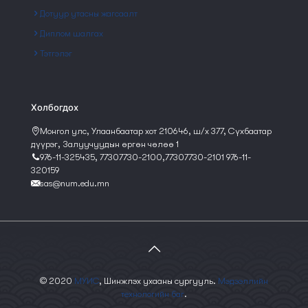
Дотуур утасны жагсаалт
Диплом шалгах
Тэтгэлэг
Холбогдох
Монгол улс, Улаанбаатар хот 210646, ш/х 377, Сүхбаатар
дүүрэг, Залуучуудын өргөн чөлөө 1
976-11-325435, 77307730-2100,77307730-2101 976-11-
320159
sas@num.edu.mn
© 2020
МУИС
, Шинжлэх ухааны сургууль.
Мэдээллийн
технологийн баг
.