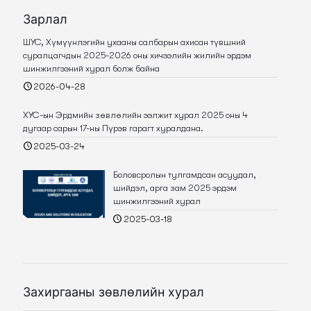
Зарлал
ШУС, Хүмүүнлэгийн ухааны салбарын ахисан түвшний
суралцагчдын 2025-2026 оны хичээлийн жилийн эрдэм
шинжилгээний хурал болж байна
2026-04-28
ХУС-ын Эрдмийн зөвлөлийн ээлжит хурал 2025 оны 4
дугаар сарын 17-ны Пүрэв гарагт хуралдана.
2025-03-24
Боловсролын тулгамдсан асуудал,
шийдэл, арга зам 2025 эрдэм
шинжилгээний хурал
2025-03-18
Захиргааны зөвлөлийн хурал