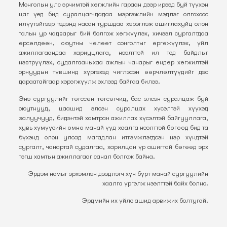
Монголын улс эрчимтэй хөгжлийн гараан дээр ирээд буй түүхэн
цаг үед бид суралцагчдадаа мэргэжлийн мэдлэг олгохоос
илүүтэйгээр тэдэнд насан туршдаа хэрэглэж ашиглахуйц олон
талын ур чадварыг бий болгож хөгжүүлэх, хичээл сургалтдаа
өрсөлдөөн, оюутны чөлөөт сонголтыг өргөжүүлэх, үйл
ажиллагаандаа хариуцлага, нээлттэй ил тод байдлыг
нэвтрүүлэх, судалгааныхаа ажлын чанарыг өндөр хөгжилтэй
орнуудын түвшинд хүргэхэд чиглэсэн өөрчлөлтүүдийг дэс
дараатайгаар хэрэгжүүлж эхлээд байгаа билээ.
Энэ сургуулийг төгссөн төгсөгчид, бас элсэн суралцаж буй
оюутнууд, цаашид элсэн суралцах хүсэлтэй хүүхэд
залуучууд, бидэнтэй хамтран ажиллах хүсэлтэй байгууллага,
хувь хүмүүсийн өмнө манай үүд хаалга нээлттэй бөгөөд бид та
бүхэнд олон улсад магадлан итгэмжлэгдсэн нэр хүндтэй
сургалт, чанартай судалгаа, харилцан үр ашигтай бөгөөд эрх
тэгш хамтын ажиллагааг санал болгож байна.
Эрдэм номыг эрхэмлэн дээдлэгч хүн бүрт манай сургуулийн
хаалга үргэлж нээлттэй байх болно.
Эрдмийн их үйлс ашид арвижих болтугай.