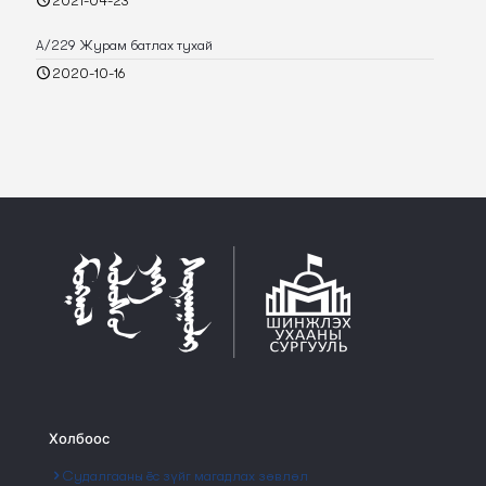
2021-04-23
А/229 Журам батлах тухай
2020-10-16
Холбоос
Судалгааны ёс зүйг магадлах зөвлөл