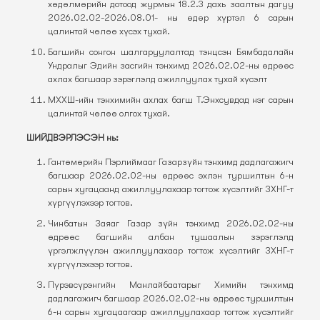
хөдөлмөрийн дотоод журмын 18.2.3 дахь заалтын дагуу
2026.02.02-2026.08.01- ны өдөр хүртэл 6 сарын
цалинтай чөлөө хүсэх тухай.
Багшийн сонгон шалгаруулалтад тэнцсэн Бямбадалайн
Ундралыг Эдийн засгийн тэнхимд 2026.02.02-ны өдрөөс
ахлах багшаар зэрэглэлд ажиллуулах тухай хүсэлт
МХХШ-ийн тэнхимийн ахлах багш Т.Энхсувдад нэг сарын
цалинтай чөлөө олгох тухай.
ШИЙДВЭРЛЭСЭН нь:
Гантөмөрийн Пэрлиймааг Газарзүйн тэнхимд дадлагажигч
багшаар 2026.02.02-ны өдрөөс эхлэн туршилтын 6-н
сарын хугацаанд ажиллуулахаар тогтож хүсэлтийг ЗХНГ-т
хүргүүлэхээр тогтов.
Чинбатын Заяаг Газар зүйн тэнхимд 2026.02.02-ны
өдрөөс багшийн албан тушаалын зэрэглэлд
үргэлжлүүлэн ажиллуулахаар тогтож хүсэлтийг ЗХНГ-т
хүргүүлэхээр тогтов.
Пүрэвсүрэнгийн Манлайбаатарыг Химийн тэнхимд
дадлагажигч багшаар 2026.02.02-ны өдрөөс туршилтын
6-н сарын хугацаагаар ажиллуулахаар тогтож хүсэлтийг