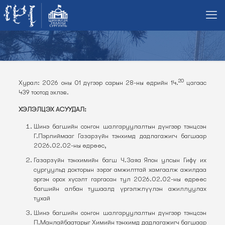
20
Хурал: 2026 оны 01 дүгээр сарын 28-ны өдрийн 14.
цагаас
439 тоотод эхлэв.
ХЭЛЭЛЦЭХ АСУУДАЛ:
Шинэ багшийн сонгон шалгаруулалтын дүнгээр тэнцсэн
Г.Пэрлиймааг Газарзүйн тэнхимд дадлагажигч багшаар
2026.02.02-ны өдрөөс,
Газарзүйн тэнхимийн багш Ч.Заяа Япон улсын Гифү их
сургуульд докторын зэрэг амжилттай хамгаалж ажилдаа
эргэн орох хүсэлт гаргасан тул 2026.02.02-ны өдрөөс
багшийн албан тушаалд үргэлжлүүлэн ажиллуулах
тухай
Шинэ багшийн сонгон шалгаруулалтын дүнгээр тэнцсэн
П.Манлайбаатарыг Химийн тэнхимд дадлагажигч багшаар