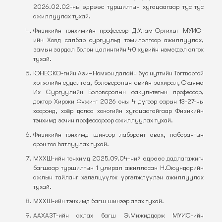
2026.02.02-ны өдрөөс туршилтын хугацаагаар тус тус
ажиллуулах тухай.
Физикийн тэнхимийн профессор Д.Улам-Оргихыг МУИС-
ийн Ховд салбар сургуульд томилолтоор ажиллуулах,
замын зардал болон цалингийн 40 хувийн нэмэгдэл олгох
тухай.
ЮНЕСКО-гийн Ази–Номхон далайн бүс нутгийн Тогтвортой
хөгжлийн судалгаа, боловсролын өвийн захирал, Окаяма
Их Сургуулийн Боловсролын факультетын профессор,
доктор Хироки Фүжи-г 2026 оны 4 дүгээр сарын 13-27-ны
хооронд, хоёр долоо хоногийн хугацаатайгаар Физикийн
тэнхимд зочин профессороор ажиллуулах тухай.
Физикийн тэнхимд шинээр лаборант авах, лаборантын
орон тоо батлуулах тухай.
МХХШ-ийн тэнхимд 2025.09.04-ний өдрөөс дадлагажигч
багшаар туршилтын 1 улирал ажилласан Н.Оюундарийн
ажлын тайланг хэлэлцүүлж үргэлжлүүлэн ажиллуулах
тухай.
МХХШ-ийн тэнхимд багш шинээр авах тухай.
ААХАЗТ-ийн ахлах багш Э.Мижиддорж МУИС-ийн