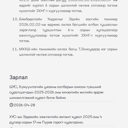
өдрийг хүртэл 6 сарын цалинтай чөлөө олгохоор тогтож
хүсэлтийг ЗХНГ-т хүргүүлэхээр тогтов.
Бямбадалайн Ундралыг Эдийн засгийн тэнхимд
2026.02.02-ны өдрөөс ахлах багшийн албан тушаалын
зэрэглэлд туршилтын 6-н сарын хугацаагаар
ажиллуулахаар тогтож хүсэлтийг ЗХНГ-т хүргүүлэхээр
тогтов.
МХХШ-ийн тэнхимийн ахлах багш Т.Энхсувдад нэг сарын
цалинтай чөлөө олгохоор тогтов.
Зарлал
ШУС, Хүмүүнлэгийн ухааны салбарын ахисан түвшний
суралцагчдын 2025-2026 оны хичээлийн жилийн эрдэм
шинжилгээний хурал болж байна
2026-04-28
ХУС-ын Эрдмийн зөвлөлийн ээлжит хурал 2025 оны 4
дугаар сарын 17-ны Пүрэв гарагт хуралдана.