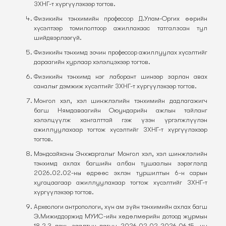
ЗХНГ-т хүргүүлэхээр тогтов.
Физикийн тэнхимийн профессор Д.Улам-Оргих өөрийн
хүсэлтээр томилолтоор ажиллахаас татгалзсан тул
шийдвэрлээгүй.
Физикийн тэнхимд зочин профессор ажиллуулах хүсэлтийг
дараагийн хурлаар хэлэлцэхээр тогтов.
Физикийн тэнхимд нэг лаборант шинээр зарлан авах
саналыг дэмжиж хүсэлтийг ЗХНГ-т хүргүүлэхээр тогтов.
Монгол хэл, хэл шинжлэлийн тэнхимийн дадлагажигч
багш Нямдаваагийн Оюундарийн ажлын тайланг
хэлэлцүүлж хангалттай гэж үзэн үргэлжлүүлэн
ажиллуулахаар тогтож хүсэлтийг ЗХНГ-т хүргүүлэхээр
тогтов.
Мэндсайханы Энхжаргалыг Монгол хэл, хэл шинжлэлийн
тэнхимд ахлах багшийн албан тушаалын зэрэглэлд
2026.02.02-ны өдрөөс эхлэн туршилтын 6-н сарын
хугацаагаар ажиллуулахаар тогтож хүсэлтийг ЗХНГ-т
хүргүүлэхээр тогтов.
Археологи антропологи, хүн ам зүйн тэнхимийн ахлах багш
Э.Мижиддоржид МУИС-ийн хөдөлмөрийн дотоод журмын
18.2.3 дахь заалтын дагуу 2026.02.02-2026.06.15- ны