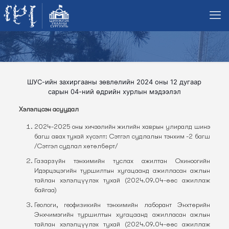
ШУС-ийн захиргааны зөвлөлийн 2024 оны 12 дугаар
сарын 04-ний өдрийн хурлын мэдээлэл
Хэлэлцсэн асуудал
2024-2025 оны хичээлийн жилийн хаврын улиралд шинэ
багш авах тухай хүсэлт: Сэтгэл судлалын тэнхим -2 багш
/Сэтгэл судлал хөтөлбөрт/
Газарзүйн тэнхимийн туслах ажилтан Охиноогийн
Идэрцэцэгийн туршилтын хугацаанд ажилласан ажлын
тайлан хэлэлцүүлэх тухай (2024.09.04-өөс ажиллаж
байгаа)
Геологи, геофизикийн тэнхимийн лаборант Энхтөрийн
Энхчимэгийн туршилтын хугацаанд ажилласан ажлын
тайлан хэлэлцүүлэх тухай (2024.09.04-өөс ажиллаж