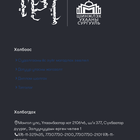
Холбоос
Судалгааны ёс зүйг магадлах зөвлөл
Дотуур утасны жагсаалт
Диплом шалгах
Тэтгэлэг
Холбогдох
Монгол улс, Улаанбаатар хот 210646, ш/х 377, Сүхбаатар
дүүрэг, Залуучуудын өргөн чөлөө 1
976-11-325435, 77307730-2100,77307730-2101 976-11-