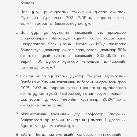
байгаа)
Цаг уур, ус судлалын тэнхимийн туслах ажилтан
Пүрэвийн Уулчимэгт 2024.12.05-ны өдрөөс эхлэн
ээлжийн амралтыг биеэр эдлүүлэх тухай
Цаг уур, ус судлалын тэнхимийн дэд профессор
Эрдэнэбаярын Мөнхцэцэг хувийн болон судалгааны
шаардлагаар Япон улсын Нагоягийн ИС-д ажиллаж
байгаа тул цахимаар хичээл заах, эсвэл цахимаар 50%
ажиллах тухай хүсэлтийг тэнхимийн 2024.11.25 -ны
өдрийн 05 дугаар хурлаар хэлэлцсэн шийдвэрийг
танилцуулах тухай
Сонгон шалгаруулалтын дүнгээр тэнцсэн Цэдэнбалын
Золбаярыг Химийн тэнхимийн лаборантын орон тоон дээр
2024.12.02-ны өдрөөс эхлэн туршилтын хугацаагаар
ажиллуулах тухай /Б.Эрдэнэтунгалаг эрүүл мэндийн
шалтгааны улмаас өөрийн хүсэлтээр 2024.11.15-нд
ажлаас чөлөөлөгдсөн/
Математикийн тэнхимийн дэд профессор Батсүхийн
Баяржаргал ар гэрийн гачигдлын улмаас 1 удаагийн
буцалтгүй тусламж хүсэх тухай
БУС-ын Багш, математикийн боловсрол хөтөлбөрийн I