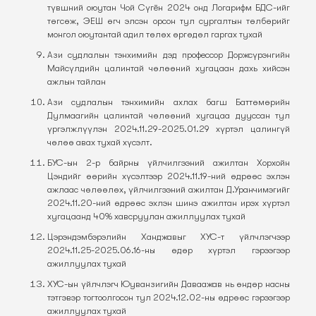
түвшний оюутан Чой Сүгён 2024 онд Логарифм БДС-ийг
төгсөж, ЭЕШ өгч элсэн орсон тул сургалтын төлбөрийг
монгол оюутантай адил төлөх өргөдөл гаргах тухай
Ази судлалын тэнхимийн дэд профессор Доржсүрэнгийн
Майсүлдийн цалинтай чөлөөний хугацаан дахь хийсэн
ажлын тайлан
Ази судлалын тэнхимийн ахлах багш Баттөмөрийн
Дулмаагийн цалинтай чөлөөний хугацаа дууссан тул
үргэлжлүүлэн 2024.11.29-2025.01.29 хүртэл цалингүй
чөлөө авах тухай хүсэлт.
БУС-ын 2-р байрны үйлчилгээний ажилтан Хорхойн
Цэндийг өөрийн хүсэлтээр 2024.11.19-ний өдрөөс эхлэн
ажлаас чөлөөлөх, үйлчилгээний ажилтан Д.Уранчимэгийг
2024.11.20-ний өдрөөс эхлэн шинэ ажилтан ирэх хүртэл
хугацаанд 40% хавсруулан ажиллуулах тухай
Цэрэндэмбэрэлийн Ханджавыг ХУС-т үйлчлэгчээр
2024.11.25-2025.06.16-ны өдөр хүртэл гэрээгээр
ажиллуулах тухай
ХУС-ын үйлчлэгч Юуванзигийн Даваажав нь өндөр насны
тэтгэвэр тогтоолгосон тул 2024.12.02-ны өдрөөс гэрээгээр
ажиллуулах тухай