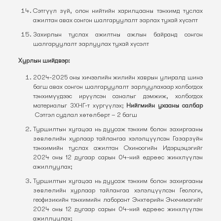
Сэтгүүл зүй, олон нийтийн харилцааны тэнхимд туслах
ажилтан авах сонгон шалгаруулалт зарлах тухай хүсэлт
Захирлын туслах ажилтны ажлын байранд сонгон
шалгаруулалт зарлуулах тухай хүсэлт
Хурлын шийдвэр:
2024-2025 оны хичээлийн жилийн хаврын улиралд шинэ
багш авах сонгон шалгаруулалт зарлуулахаар холбогдох
тэнхимүүдээс ирүүлсэн саналыг дэмжиж, холбогдох
материалыг ЗХНГ-т хүргүүлэх;
Нийгмийн ухааны салбар
Сэтгэл судлал хөтөлбөрт – 2 багш
Туршилтын хугацаа нь дуусаж тэнхим болон захиргааны
зөвлөлийн хурлаар тайлангаа хэлэлцүүлсэн Газарзүйн
тэнхимийн туслах ажилтан Охиноогийн Идэрцэцэгийг
2024 оны 12 дугаар сарын 04-ний өдрөөс жинхлүүлэн
ажиллуулах;
Туршилтын хугацаа нь дуусаж тэнхим болон захиргааны
зөвлөлийн хурлаар тайлангаа хэлэлцүүлсэн Геологи,
геофизикийн тэнхимийн лаборант Энхтөрийн Энхчимэгийг
2024 оны 12 дугаар сарын 04-ний өдрөөс жинхлүүлэн
ажиллуулах;