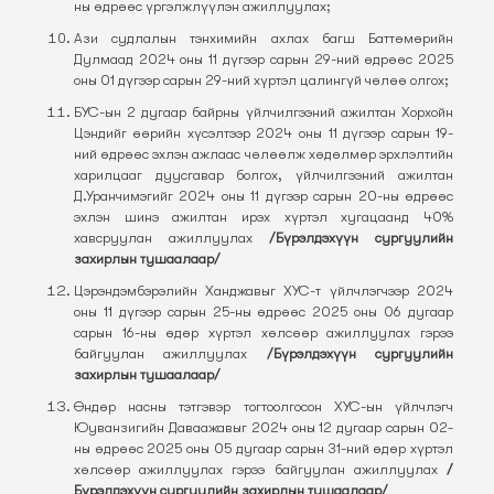
ны өдрөөс үргэлжлүүлэн ажиллуулах;
Ази судлалын тэнхимийн ахлах багш Баттөмөрийн
Дулмаад 2024 оны 11 дүгээр сарын 29-ний өдрөөс 2025
оны 01 дүгээр сарын 29-ний хүртэл цалингүй чөлөө олгох;
БУС-ын 2 дугаар байрны үйлчилгээний ажилтан Хорхойн
Цэндийг өөрийн хүсэлтээр 2024 оны 11 дүгээр сарын 19-
ний өдрөөс эхлэн ажлаас чөлөөлж хөдөлмөр эрхлэлтийн
харилцааг дуусгавар болгох, үйлчилгээний ажилтан
Д.Уранчимэгийг 2024 оны 11 дүгээр сарын 20-ны өдрөөс
эхлэн шинэ ажилтан ирэх хүртэл хугацаанд 40%
хавсруулан ажиллуулах
/Бүрэлдэхүүн сургуулийн
захирлын тушаалаар/
Цэрэндэмбэрэлийн Ханджавыг ХУС-т үйлчлэгчээр 2024
оны 11 дүгээр сарын 25-ны өдрөөс 2025 оны 06 дугаар
сарын 16-ны өдөр хүртэл хөлсөөр ажиллуулах гэрээ
байгуулан ажиллуулах
/Бүрэлдэхүүн сургуулийн
захирлын тушаалаар/
Өндөр насны тэтгэвэр тогтоолгосон ХУС-ын үйлчлэгч
Юуванзигийн Даваажавыг 2024 оны 12 дугаар сарын 02-
ны өдрөөс 2025 оны 05 дугаар сарын 31-ний өдөр хүртэл
хөлсөөр ажиллуулах гэрээ байгуулан ажиллуулах
/
Бүрэлдэхүүн сургуулийн захирлын тушаалаар/