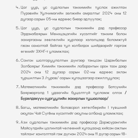
Цаг уур, ус судлалын тэнхимийн туслах ажилтан
Пүрэвийн Уулчимэгийн ээлжийн амралтыг 2024 оны 12
дугаар сарын 05-ны өдрөөс биеэр эдлүүлэх;
Цаг уур, ус судлалын тэнхимийн дэд профессор
Эрдэнэбаярын Мөнхцэцэгийн хүсэлтийг тэнхим болон
захиргааны зөвлөлийн хурлаар хэлэлцээд боломжгүй
гэсэн саналтай байгаа тул холбогдох шийдвэрийг гаргаж
өгөхийг ЗХНГ-т уламжлах;
Сонгон шалгаруулалтын дүнгээр тэнцсэн Цэдэнбалын
Золбаярыг Химийн тэнхимийн лаборантын орон тоон дээр
2024 оны 12 дугаар сарын 02-ны өдрөөс эхлэн
туршилтын 3 /гурав/ сарын хугацаагаар ажиллуулах;
Математикийн тэнхимийн дэд профессор Батсүхийн
Баяржаргалд 1 удаагийн буцалтгүй тусламж олгох
/
Бүрэлдэхүүн сургуулийн захирлын тушаалаар/
Багш, математикийн боловсрол хөтөлбөрийн I түвшний
оюутан Чой Сүгёны хүсэлтийг оюутны албанд уламжлах;
Ази судлалын тэнхимийн дэд профессор Доржсүрэнгийн
Майсүлдийн цалинтай чөлөөний хугацаанд хийсэн ажлын
тайланг хангалттай гэж дүгнэн 2024 оны 11 дүгэр сарын 18-