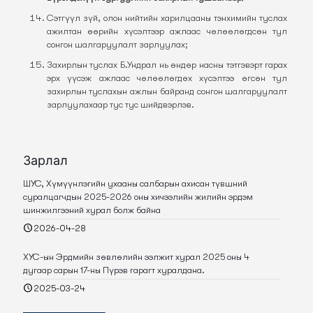
Сэтгүүл зүй, олон нийтийн харилцааны тэнхимийн туслах
ажилтан өөрийн хүсэлтээр ажлаас чөлөөлөгдсөн тул
сонгон шалгаруулалт зарлуулах;
Захирлын туслах Б.Ундрал нь өндөр насны тэтгэвэрт гарах
эрх үүсэж ажлаас чөлөөлөгдөх хүсэлтээ өгсөн тул
захирлын туслахын ажлын байранд сонгон шалгаруулалт
зарлуулахаар тус тус шийдвэрлэв.
Зарлал
ШУС, Хүмүүнлэгийн ухааны салбарын ахисан түвшний
суралцагчдын 2025-2026 оны хичээлийн жилийн эрдэм
шинжилгээний хурал болж байна
2026-04-28
ХУС-ын Эрдмийн зөвлөлийн ээлжит хурал 2025 оны 4
дугаар сарын 17-ны Пүрэв гарагт хуралдана.
2025-03-24