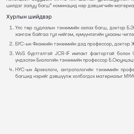
шилдэг залуу багш” номинацид нэр дэвшигчийн материал
Хурлын шийдвэр
Улс төр судлалын тэнхимийн ахлах багш, доктор Б
хангаж байгаа тул нийгэм, хүмүүнлэгийн ухааны чигл
БУС-ын Физикийн тэнхимийн дэд профессор, доктор Ж
WoS бүртгэлтэй JCR-IF импакт фактортай болон С
үндэслэн Биологийн тэнхимийн профессор Б.Оюунцэц
НУС-ын Археологи, антропологийн тэнхимийн проф
багшид нэрийг дэвшүүлж холбогдох материалыг МУИ