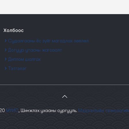
Холбоос
Судалгааны ёс зүйг магадлах зөвлөл
Дотуур утасны жагсаалт
Диплом шалгах
Тэтгэлэг
020
МУИС
, Шинжлэх ухааны сургууль.
Мэдээллийн технологий