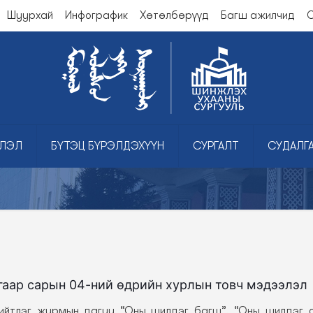
Шуурхай
Инфографик
Хөтөлбөрүүд
Багш ажилчид
О
ЛЭЛ
БҮТЭЦ БҮРЭЛДЭХҮҮН
СУРГАЛТ
СУДАЛГ
гаар сарын 04-ний өдрийн хурлын товч мэдээлэл
ийтлэг журмын дагуу “Оны шилдэг багш”, “Оны шилдэг 