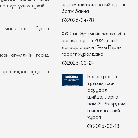
эрдэм шинжилгээний хурал
ал хүргүүлэх тухай
болж байна
2026-04-28
урмын заалтыг бүрэн
ХУС-ын Эрдмийн зөвлөлийн
ээлжит хурал 2025 оны 4
дугаар сарын 17-ны Пүрэв
гарагт хуралдана.
сэн өгүүллийн тоонд
2025-03-24
лээр шилдэг судлаач
Боловсролын
тулгамдсан
асуудал,
шийдэл, арга
зам 2025 эрдэм
шинжилгээний
хурал
2025-03-18