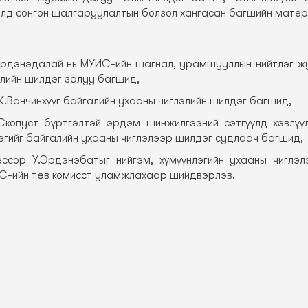
д сонгон шалгаруулалтын болзол хангасан багшийн матери
.Эрдэнэдалай нь МУИС-ийн шагнал, урамшууллын нийтлэг ж
элийн шилдэг залуу багшид,
.Ванчинхүүг байгалийн ухааны чиглэлийн шилдэг багшид,
копуст бүртгэлтэй эрдэм шинжилгээний сэтгүүлд хэвлүүл
эгийг байгалийн ухааны чиглэлээр шилдэг судлаач багшид,
ессор У.Эрдэнэбатыг нийгэм, хүмүүнлэгийн ухааны чиглэ
С-ийн төв комисст уламжлахаар шийдвэрлэв.