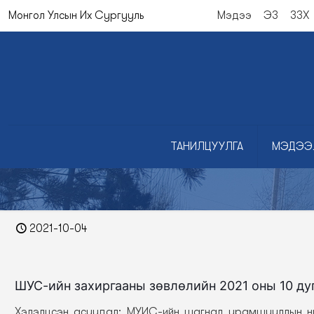
Монгол Улсын Их Сургууль
Мэдээ
ЭЗ
ЗЗХ
ТАНИЛЦУУЛГА
МЭДЭЭ
2021-10-04
ШУС-ийн захиргааны зөвлөлийн 2021 оны 10 ду
Хэлэлцсэн асуудал: МУИС-ийн шагнал урамшууллын н