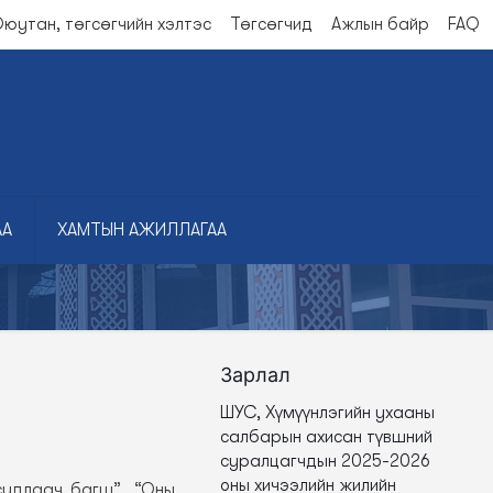
юутан, төгсөгчийн хэлтэс
Төгсөгчид
Ажлын байр
FAQ
АА
ХАМТЫН АЖИЛЛАГАА
Зарлал
ШУС, Хүмүүнлэгийн ухааны
салбарын ахисан түвшний
суралцагчдын 2025-2026
оны хичээлийн жилийн
судлаач багш”, “Оны