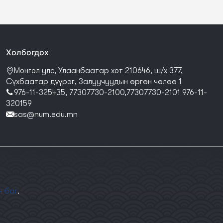
Холбогдох
Монгол улс, Улаанбаатар хот 210646, ш/х 377,
Сүхбаатар дүүрэг, Залуучуудын өргөн чөлөө 1
976-11-325435, 77307730-2100,77307730-2101 976-11-
320159
sas@num.edu.mn
н баг
.