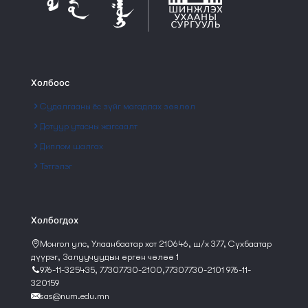
Холбоос
Судалгааны ёс зүйг магадлах зөвлөл
Дотуур утасны жагсаалт
Диплом шалгах
Тэтгэлэг
Холбогдох
Монгол улс, Улаанбаатар хот 210646, ш/х 377, Сүхбаатар
дүүрэг, Залуучуудын өргөн чөлөө 1
976-11-325435, 77307730-2100,77307730-2101 976-11-
320159
sas@num.edu.mn