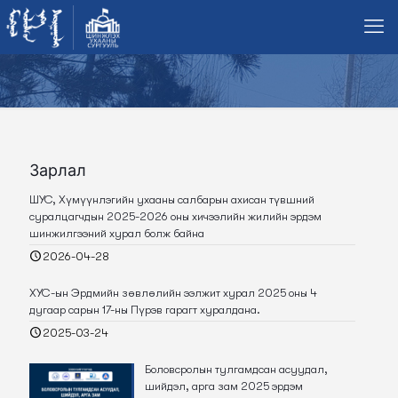
Зарлал
ШУС, Хүмүүнлэгийн ухааны салбарын ахисан түвшний
суралцагчдын 2025-2026 оны хичээлийн жилийн эрдэм
шинжилгээний хурал болж байна
2026-04-28
ХУС-ын Эрдмийн зөвлөлийн ээлжит хурал 2025 оны 4
дугаар сарын 17-ны Пүрэв гарагт хуралдана.
2025-03-24
Боловсролын тулгамдсан асуудал,
шийдэл, арга зам 2025 эрдэм